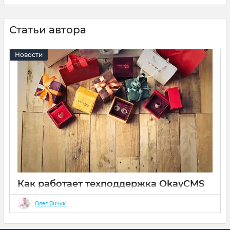
Статьи автора
Новости
Как работает техподдержка OkayCMS
2.0
Олег Янчук
13 05 2017
0
15 минут
Приобретая лицензию OkayCMS Pro 2.0, вы получаете 10