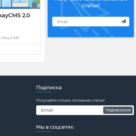
статьи!
kayCMS 2.0
и OkayCMS
айт OkayCMS.
ь CMS в шапке
бе на компьютер.
меет вид
 названии файла
 отличаться, это
и версии).
Подписка
Получайте только полезные статьи!
Подписаться
Мы в соцсетях: