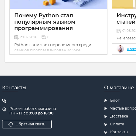
Почему Python стал
Инстр
популярным языком
статей
программирования
01 06 2
29 07 2026
0
Pellentesq
et netus e
Python занимает первое место среди
Vestibulum
Алек
языков программирования уже
eget, temp
несколько лет подряд. В этой статье
amet quam
разбираем, почему так произошло и стоит
vitae est. 
ли его учить.
Контакты
О магазине
Блог
Частые вопр
Режим работы магазина:
ПН - ПТ: с 9:00 до 18:00
Доставка
Обратная связь
Оплата
Контакты