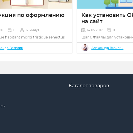
укция по оформлению
Как установить O
на сайт
020
0
12 минут
14 05 2017
0
ue habitant morbi tristique senectus
Шаг 1. Файлы для установк
t malesuada fames ac turpis egestas.
Зайдите на официальный с
 tortor quam, feugiat vitae, ultricies
Кликните по кнопке Скачат
сандр Вавилин
Александр Вавилин
or sit amet, ante. Donec eu libero sit
сайта. Сохраните файл к се
 egestas semper. Aenean ultricies mi
Сохраненный файл-архив и
Mauris placerat eleifend leo.
OkayCMS_1.0.1.zip (цифры в
после слова OkayCMS могут
зависит от скачиваемой вам
Каталог товаров
осы